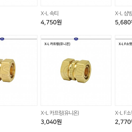
X-L 속티
X-L 삼
4,750원
5,68
X-L 카프링(유니온)
X-L F
3,040원
2,77