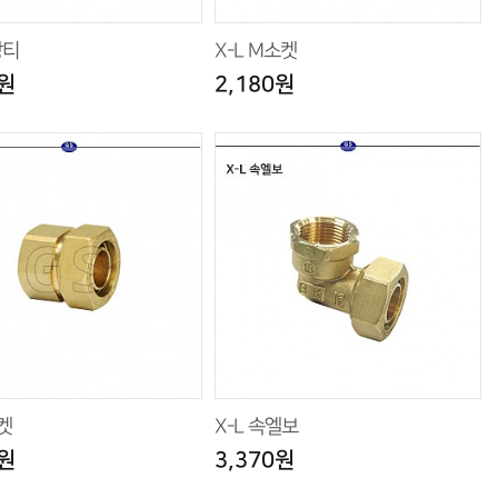
방티
X-L M소켓
0원
2,180원
소켓
X-L 속엘보
0원
3,370원