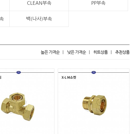
CLEAN부속
PP부속
속
백(나사)부속
높은 가격순
낮은 가격순
히트상품
추천상품