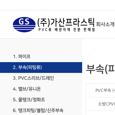
회사소개
1. 파이프
부속(
2. 부속(피팅류)
3. PVC스리브/드레인
4. 밸브/유니온
PVC부속 
5. 물탱크/정화조
소방CPV
6. 탱크피팅/볼탑/신주부속