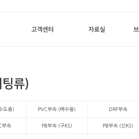
고객센터
자료실
브
피팅류)
(수도용)
PVC부속 (배수용)
DRF부속
C부속
PB부속 (구KS)
PB부속 (신KS)