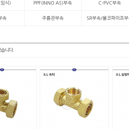
조임식)
PPF(INNO AS)부속
C-PVC부속
부속
주름관부속
SR부속/몰코파이프부
있습니다.