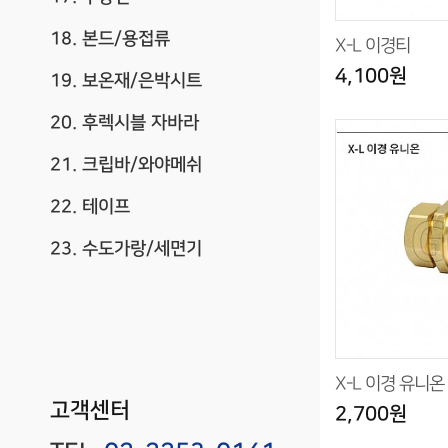
18. 본드/용접류
X-L 이경티
4,100원
19. 보온재/은박시트
20. 후렉시블 자바라
21. 크립바/와야메쉬
22. 테이프
23. 수도가랑/세면기
X-L 이경 유니온
고객센터
2,700원