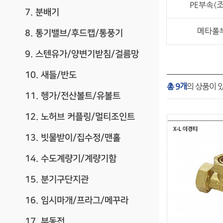
PE부속(
7. 분배기
메타폴
8. 통기밸브/후드캡/통풍기
9. 스텐유가/양변기받침/걸름망
10. 새들/반도
총 9개
의 상품이 
11. 헹가/전산볼트/유볼트
12. 노허브 커플링/멀티조인트
13. 빗물받이/집수정/맨홀
14. 수도계량기/계량기함
15. 분기구단지관
16. 임시마개/프라그/메꾸라
17. 부동전