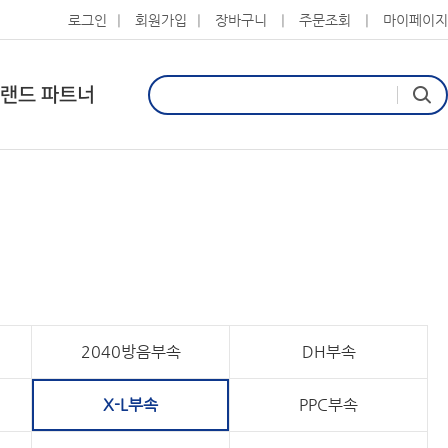
로그인
회원가입
장바구니
주문조회
마이페이지
랜드 파트너
2040방음부속
DH부속
X-L부속
PPC부속