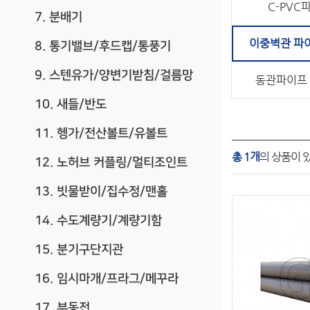
C-PVC
7. 분배기
이중벽관 파이
8. 통기밸브/후드캡/통풍기
9. 스텐유가/양변기받침/걸름망
동관파이프 
10. 새들/반도
11. 헹가/전산볼트/유볼트
총 1개
의 상품이 
12. 노허브 커플링/멀티조인트
13. 빗물받이/집수정/맨홀
14. 수도계량기/계량기함
15. 분기구단지관
16. 임시마개/프라그/메꾸라
17. 부동전