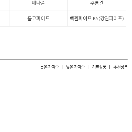
메타폴
주름관
몰코파이프
백관파이프 KS(강관파이프)
높은 가격순
낮은 가격순
히트상품
추천상품