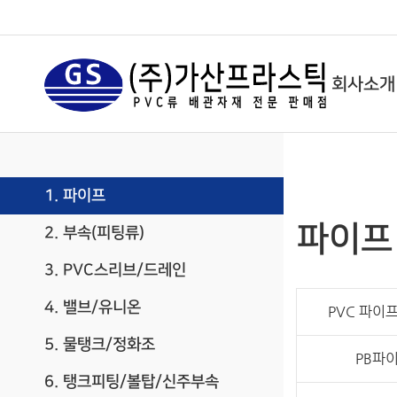
회사소개
1. 파이프
파이프
2. 부속(피팅류)
3. PVC스리브/드레인
4. 밸브/유니온
PVC 파이프
5. 물탱크/정화조
PB파
6. 탱크피팅/볼탑/신주부속