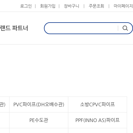
로그인
회원가입
장바구니
주문조회
마이페이지
랜드 파트너
관)
PVC파이프(DH오배수관)
소방CPVC파이프
PE수도관
PPF(INNO AS)파이프