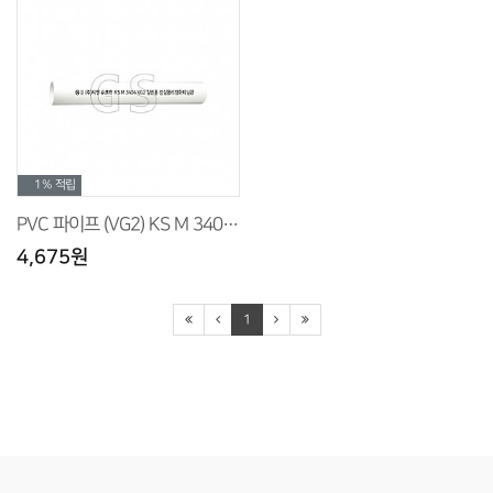
1%
적립
PVC 파이프 (VG2) KS M 3404 (백색)
4,675원
1